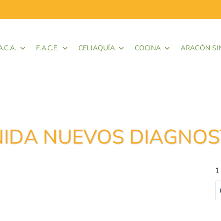
A.C.A.
F.A.C.E.
CELIAQUÍA
COCINA
ARAGÓN SI
NIDA NUEVOS DIAGNO
1