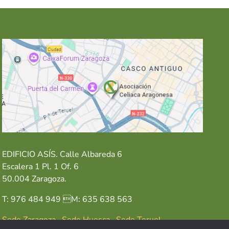
EDIFICIO ASÍS. Calle Albareda 6
Escalera 1 Pl. 1 Of. 6
50.004 Zaragoza.
T: 976 484 949 M: 635 638 563
Sede Zaragoza
·
Sede Huesca
·
Sede Teruel