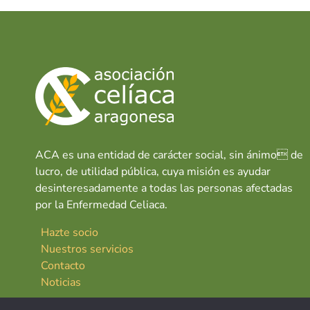
o
A
dI
o
p
n
k
p
ACA es una entidad de carácter social, sin ánimo de
lucro, de utilidad pública, cuya misión es ayudar
desinteresadamente a todas las personas afectadas
por la Enfermedad Celiaca.
Hazte socio
Nuestros servicios
Contacto
Noticias