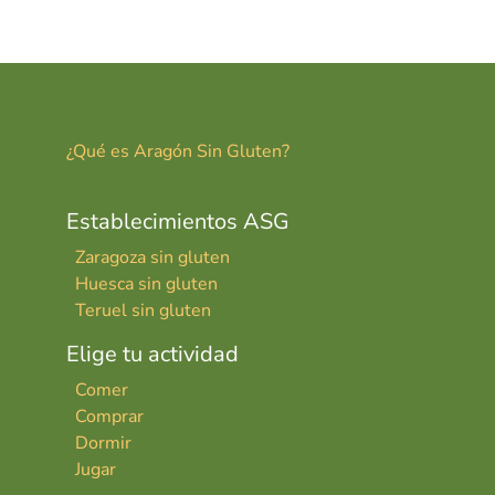
er
ai
m
es
l
p
t
ar
tir
¿Qué es Aragón Sin Gluten?
Establecimientos ASG
Zaragoza sin gluten
Huesca sin gluten
Teruel sin gluten
Elige tu actividad
Comer
Comprar
Dormir
Jugar