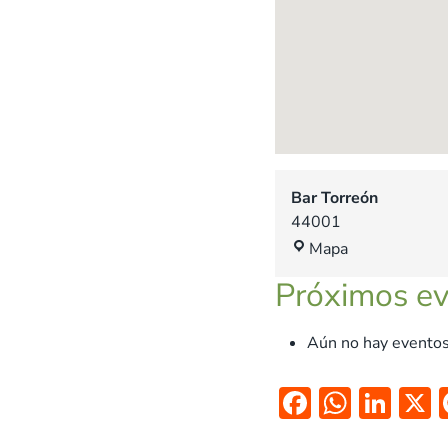
Bar Torreón
44001
B
Mapa
a
Próximos e
r
T
o
Aún no hay eventos
r
r
F
W
Li
e
ac
h
n
ó