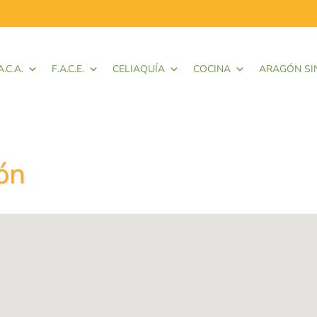
A.C.A.
F.A.C.E.
CELIAQUÍA
COCINA
ARAGÓN SI
ón