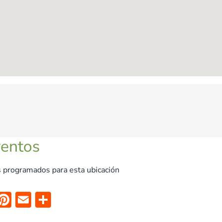
ventos
 programados para esta ubicación
X
Pi
E
C
nt
m
o