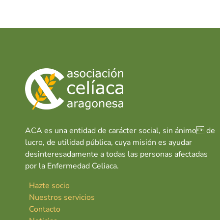
e
at
k
n
b
s
e
o
A
dI
o
p
n
k
p
ACA es una entidad de carácter social, sin ánimo de
lucro, de utilidad pública, cuya misión es ayudar
desinteresadamente a todas las personas afectadas
por la Enfermedad Celiaca.
Hazte socio
Nuestros servicios
Contacto