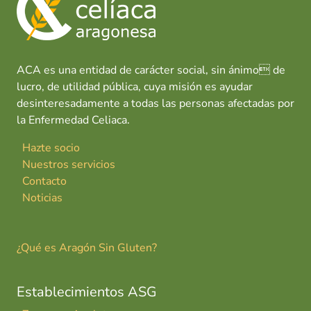
o
p
n
tir
k
p
ACA es una entidad de carácter social, sin ánimo de
lucro, de utilidad pública, cuya misión es ayudar
desinteresadamente a todas las personas afectadas por
la Enfermedad Celiaca.
Hazte socio
Nuestros servicios
Contacto
Noticias
¿Qué es Aragón Sin Gluten?
Establecimientos ASG