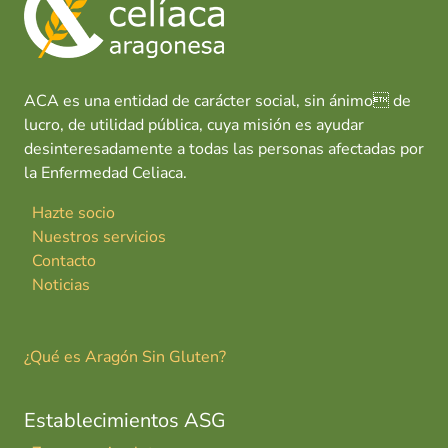
o
p
n
tir
k
p
ACA es una entidad de carácter social, sin ánimo de
lucro, de utilidad pública, cuya misión es ayudar
desinteresadamente a todas las personas afectadas por
la Enfermedad Celiaca.
Hazte socio
Nuestros servicios
Contacto
Noticias
¿Qué es Aragón Sin Gluten?
Establecimientos ASG