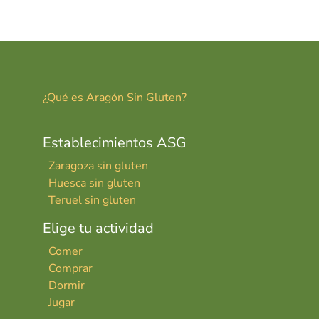
er
ai
m
es
l
p
t
ar
tir
¿Qué es Aragón Sin Gluten?
Establecimientos ASG
Zaragoza sin gluten
Huesca sin gluten
Teruel sin gluten
Elige tu actividad
Comer
Comprar
Dormir
Jugar