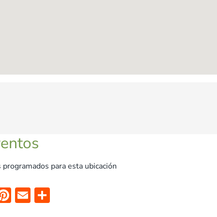
ventos
 programados para esta ubicación
X
Pi
E
C
nt
m
o