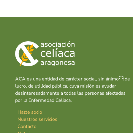
e
at
k
g
b
s
e
o
A
dI
o
p
n
k
p
ACA es una entidad de carácter social, sin ánimo de
lucro, de utilidad pública, cuya misión es ayudar
desinteresadamente a todas las personas afectadas
por la Enfermedad Celiaca.
Hazte socio
Nuestros servicios
Contacto