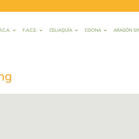
A.C.A.
F.A.C.E.
CELIAQUÍA
COCINA
ARAGÓN SI
ng