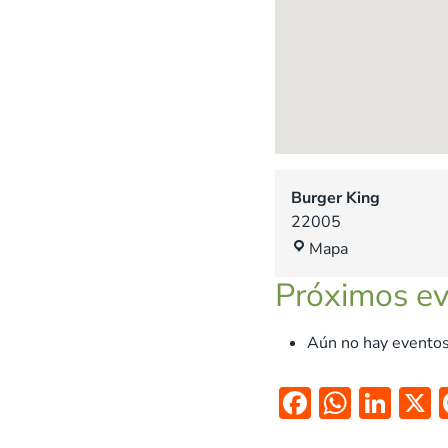
Burger King
22005
B
Mapa
u
Próximos e
r
g
e
Aún no hay eventos
r
K
F
W
Li
i
ac
h
n
n