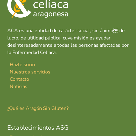
o
p
n
tir
r
k
p
m
e
n
ACA es una entidad de carácter social, sin ánimo de
lucro, de utilidad pública, cuya misión es ayudar
desinteresadamente a todas las personas afectadas por
la Enfermedad Celiaca.
Hazte socio
Nuestros servicios
Contacto
Noticias
¿Qué es Aragón Sin Gluten?
Establecimientos ASG