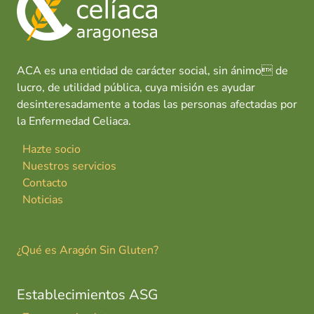
o
p
n
tir
o
k
p
s
"
ACA es una entidad de carácter social, sin ánimo de
lucro, de utilidad pública, cuya misión es ayudar
desinteresadamente a todas las personas afectadas por
la Enfermedad Celiaca.
Hazte socio
Nuestros servicios
Contacto
Noticias
¿Qué es Aragón Sin Gluten?
Establecimientos ASG