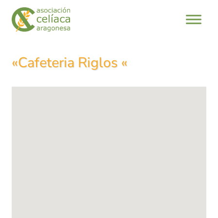
Saltar
al
contenido
«Cafeteria Riglos «