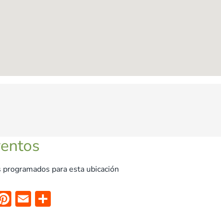
ventos
 programados para esta ubicación
X
Pi
E
C
nt
m
o