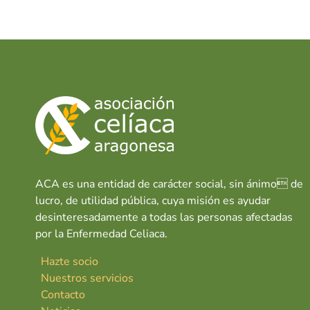
e
at
k
O
b
s
e
o
A
dI
o
p
n
k
p
ACA es una entidad de carácter social, sin ánimo de
lucro, de utilidad pública, cuya misión es ayudar
desinteresadamente a todas las personas afectadas
por la Enfermedad Celiaca.
Hazte socio
Nuestros servicios
Contacto