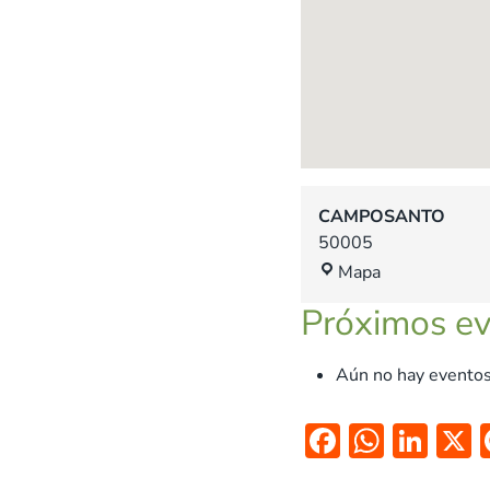
CAMPOSANTO
50005
C
Mapa
A
Próximos e
M
P
O
Aún no hay eventos
S
A
F
W
Li
N
ac
h
n
T