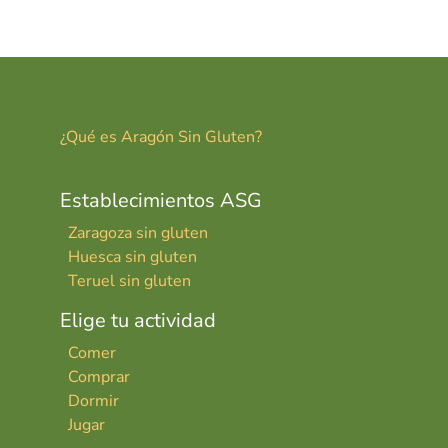
er
ai
m
es
l
p
t
ar
tir
¿Qué es Aragón Sin Gluten?
Establecimientos ASG
Zaragoza sin gluten
Huesca sin gluten
Teruel sin gluten
Elige tu actividad
Comer
Comprar
Dormir
Jugar