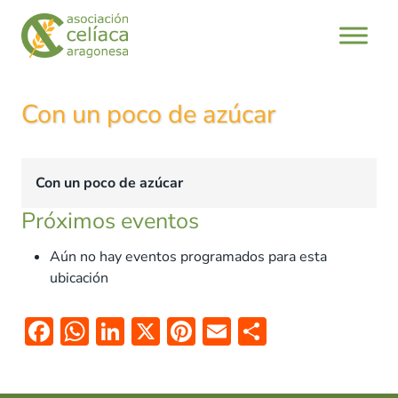
Saltar
al
contenido
Con un poco de azúcar
Con un poco de azúcar
Próximos eventos
Aún no hay eventos programados para esta
ubicación
F
W
Li
X
Pi
E
C
ac
h
n
nt
m
o
e
at
k
er
ai
m