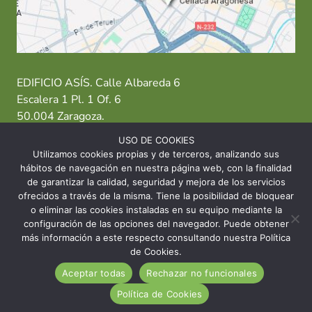
EDIFICIO ASÍS. Calle Albareda 6
Escalera 1 Pl. 1 Of. 6
50.004 Zaragoza.
USO DE COOKIES
T: 976 484 949 M: 635 638 563
Utilizamos cookies propias y de terceros, analizando sus
hábitos de navegación en nuestra página web, con la finalidad
Sede Zaragoza
·
Sede Huesca
·
Sede Teruel
de garantizar la calidad, seguridad y mejora de los servicios
ofrecidos a través de la misma. Tiene la posibilidad de bloquear
o eliminar las cookies instaladas en su equipo mediante la
configuración de las opciones del navegador. Puede obtener
más información a este respecto consultando nuestra Política
© 2026 Asociación Celíaca Aragonesa
de Cookies.
Aceptar todas
Rechazar no funcionales
INICIO
CONTACTO
AVISO LEGAL
Política de Cookies
POLÍTICA DE COOKIES
POLÍTICA DE PRIVACIDAD