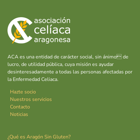
b
s
e
es
l
p
o
A
dI
t
ar
o
p
n
tir
k
p
ACA es una entidad de carácter social, sin ánimo de
lucro, de utilidad pública, cuya misión es ayudar
desinteresadamente a todas las personas afectadas por
la Enfermedad Celiaca.
Hazte socio
Nuestros servicios
Contacto
Noticias
¿Qué es Aragón Sin Gluten?