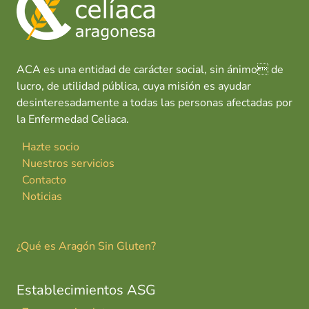
o
p
n
tir
k
p
ACA es una entidad de carácter social, sin ánimo de
lucro, de utilidad pública, cuya misión es ayudar
desinteresadamente a todas las personas afectadas por
la Enfermedad Celiaca.
Hazte socio
Nuestros servicios
Contacto
Noticias
¿Qué es Aragón Sin Gluten?
Establecimientos ASG