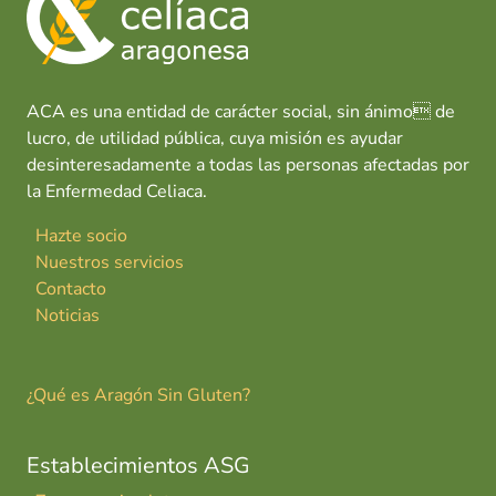
o
p
n
tir
k
p
ACA es una entidad de carácter social, sin ánimo de
lucro, de utilidad pública, cuya misión es ayudar
desinteresadamente a todas las personas afectadas por
la Enfermedad Celiaca.
Hazte socio
Nuestros servicios
Contacto
Noticias
¿Qué es Aragón Sin Gluten?
Establecimientos ASG