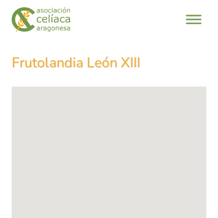
Saltar
al
contenido
Frutolandia León XIII