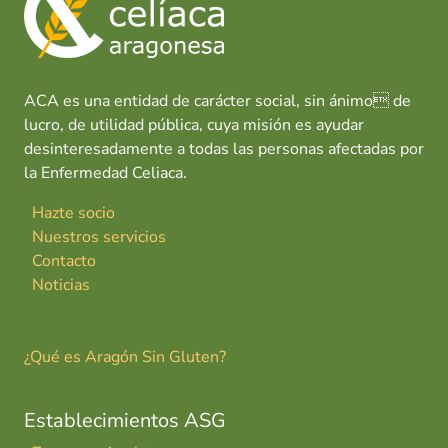
o
p
n
tir
n
k
p
X
I
I
ACA es una entidad de carácter social, sin ánimo de
I
lucro, de utilidad pública, cuya misión es ayudar
desinteresadamente a todas las personas afectadas por
la Enfermedad Celiaca.
Hazte socio
Nuestros servicios
Contacto
Noticias
¿Qué es Aragón Sin Gluten?
Establecimientos ASG