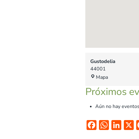
Gustodelia
44001
G
Mapa
u
Próximos e
s
t
o
Aún no hay eventos
d
e
F
W
Li
l
ac
h
n
i