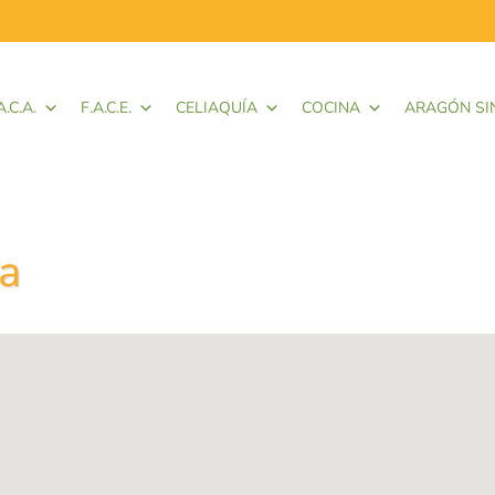
A.C.A.
F.A.C.E.
CELIAQUÍA
COCINA
ARAGÓN SI
a