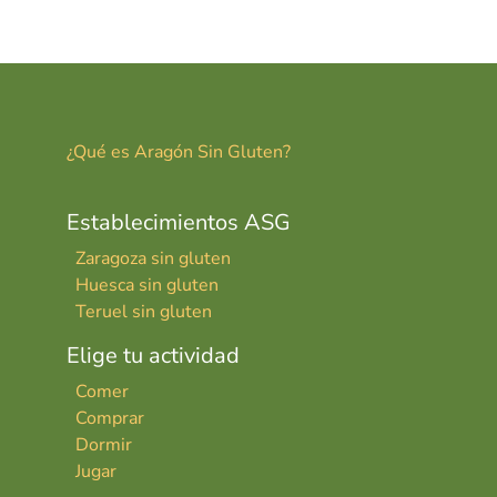
er
ai
m
es
l
p
t
ar
tir
¿Qué es Aragón Sin Gluten?
Establecimientos ASG
Zaragoza sin gluten
Huesca sin gluten
Teruel sin gluten
Elige tu actividad
Comer
Comprar
Dormir
Jugar