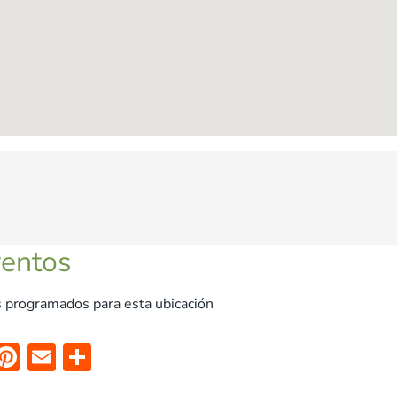
ventos
 programados para esta ubicación
X
Pi
E
C
nt
m
o