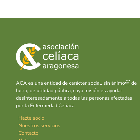
e
at
k
a
b
s
e
o
A
dI
o
p
n
k
p
ACA es una entidad de carácter social, sin ánimo de
lucro, de utilidad pública, cuya misión es ayudar
desinteresadamente a todas las personas afectadas
por la Enfermedad Celiaca.
Hazte socio
Nuestros servicios
Contacto