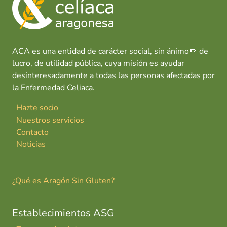
o
p
n
tir
n
k
p
t
e
P
ACA es una entidad de carácter social, sin ánimo de
i
lucro, de utilidad pública, cuya misión es ayudar
r
desinteresadamente a todas las personas afectadas por
i
la Enfermedad Celiaca.
n
e
Hazte socio
o
Nuestros servicios
s
Contacto
Noticias
¿Qué es Aragón Sin Gluten?
Establecimientos ASG