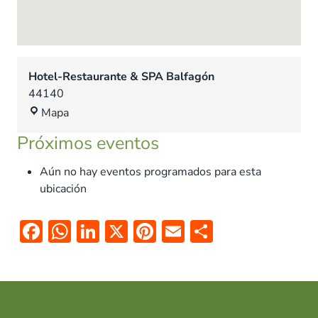
Hotel-Restaurante & SPA Balfagón
44140
H
Mapa
o
Próximos eventos
t
e
Aún no hay eventos programados para esta
l
ubicación
-
R
F
W
Li
X
Pi
E
C
e
ac
h
n
nt
m
o
s
t
e
at
k
er
ai
m
a
b
s
e
es
l
p
u
r