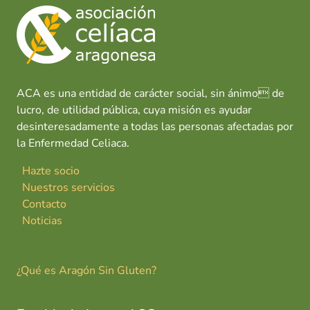
o
A
dI
t
ar
a
o
p
n
tir
n
k
p
t
e
&
ACA es una entidad de carácter social, sin ánimo de
S
lucro, de utilidad pública, cuya misión es ayudar
P
desinteresadamente a todas las personas afectadas por
A
la Enfermedad Celiaca.
B
a
Hazte socio
l
Nuestros servicios
f
Contacto
a
Noticias
g
ó
n
¿Qué es Aragón Sin Gluten?