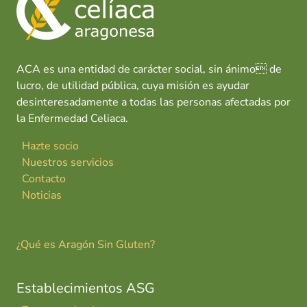
o
p
n
tir
k
p
ACA es una entidad de carácter social, sin ánimo de
lucro, de utilidad pública, cuya misión es ayudar
desinteresadamente a todas las personas afectadas por
la Enfermedad Celiaca.
Hazte socio
Nuestros servicios
Contacto
Noticias
¿Qué es Aragón Sin Gluten?
Establecimientos ASG