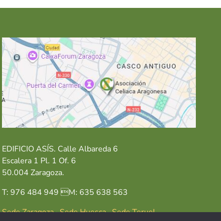
EDIFICIO ASÍS. Calle Albareda 6
Escalera 1 Pl. 1 Of. 6
50.004 Zaragoza.
T: 976 484 949 M: 635 638 563
Sede Zaragoza
·
Sede Huesca
·
Sede Teruel