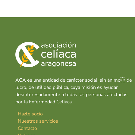
e
at
k
o
k
b
s
e
i
o
A
dI
e
o
p
n
s
G
k
p
r
a
n
V
í
ACA es una entidad de carácter social, sin ánimo de
a
lucro, de utilidad pública, cuya misión es ayudar
desinteresadamente a todas las personas afectadas
por la Enfermedad Celiaca.
Hazte socio
Nuestros servicios
Contacto