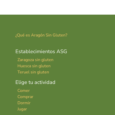
er
ai
m
es
l
p
t
ar
tir
¿Qué es Aragón Sin Gluten?
Establecimientos ASG
Zaragoza sin gluten
Huesca sin gluten
Teruel sin gluten
Elige tu actividad
Comer
Comprar
Dormir
Jugar