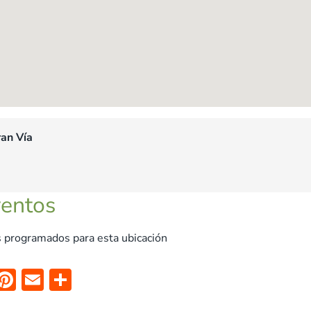
an Vía
ventos
 programados para esta ubicación
X
Pi
E
C
nt
m
o