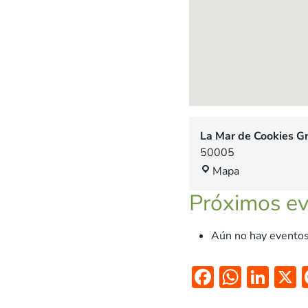
La Mar de Cookies Gr
50005
L
Mapa
a
Próximos e
M
a
r
Aún no hay eventos
d
e
F
W
Li
C
ac
h
n
o