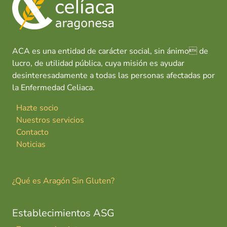
o
p
n
tir
L
k
p
a
B
o
ACA es una entidad de carácter social, sin ánimo de
z
lucro, de utilidad pública, cuya misión es ayudar
a
desinteresadamente a todas las personas afectadas por
d
la Enfermedad Celiaca.
a
Hazte socio
Nuestros servicios
Contacto
Noticias
¿Qué es Aragón Sin Gluten?
Establecimientos ASG