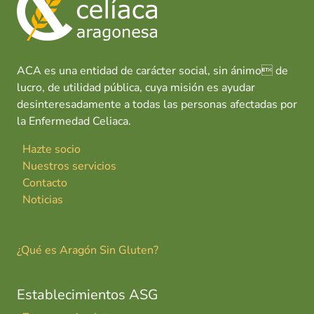
o
p
n
tir
e
k
p
n
z
a
ACA es una entidad de carácter social, sin ánimo de
G
lucro, de utilidad pública, cuya misión es ayudar
l
desinteresadamente a todas las personas afectadas por
u
la Enfermedad Celiaca.
t
i
Hazte socio
n
Nuestros servicios
e
Contacto
Noticias
¿Qué es Aragón Sin Gluten?
Establecimientos ASG