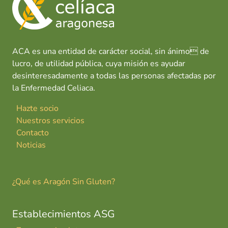
o
p
n
tir
u
k
p
n
i
a
ACA es una entidad de carácter social, sin ánimo de
lucro, de utilidad pública, cuya misión es ayudar
desinteresadamente a todas las personas afectadas por
la Enfermedad Celiaca.
Hazte socio
Nuestros servicios
Contacto
Noticias
¿Qué es Aragón Sin Gluten?
Establecimientos ASG