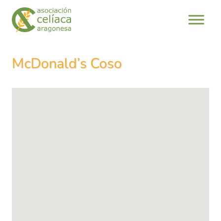
Saltar
al
contenido
McDonald’s Coso