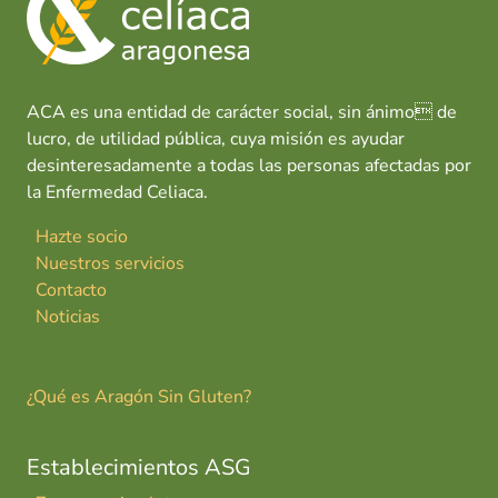
o
p
n
tir
k
p
ACA es una entidad de carácter social, sin ánimo de
lucro, de utilidad pública, cuya misión es ayudar
desinteresadamente a todas las personas afectadas por
la Enfermedad Celiaca.
Hazte socio
Nuestros servicios
Contacto
Noticias
¿Qué es Aragón Sin Gluten?
Establecimientos ASG