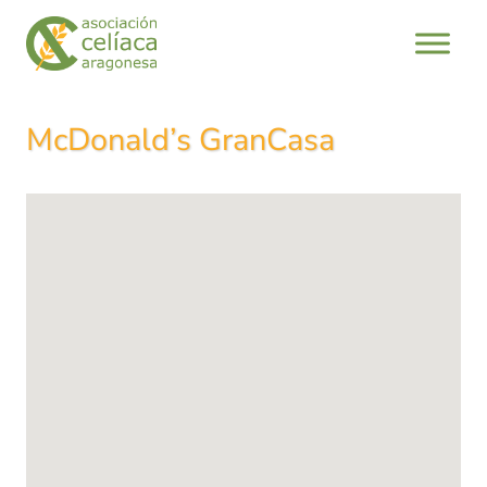
Saltar
al
contenido
McDonald’s GranCasa