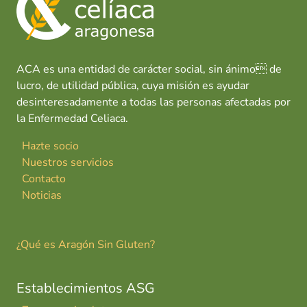
o
p
n
tir
C
k
p
a
s
a
ACA es una entidad de carácter social, sin ánimo de
lucro, de utilidad pública, cuya misión es ayudar
desinteresadamente a todas las personas afectadas por
la Enfermedad Celiaca.
Hazte socio
Nuestros servicios
Contacto
Noticias
¿Qué es Aragón Sin Gluten?
Establecimientos ASG