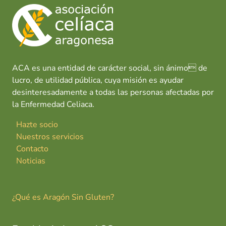
o
A
dI
t
ar
q
o
p
n
tir
u
k
p
é
s
d
ACA es una entidad de carácter social, sin ánimo de
e
lucro, de utilidad pública, cuya misión es ayudar
l
desinteresadamente a todas las personas afectadas por
a
la Enfermedad Celiaca.
C
a
Hazte socio
d
Nuestros servicios
e
Contacto
n
Noticias
a
¿Qué es Aragón Sin Gluten?