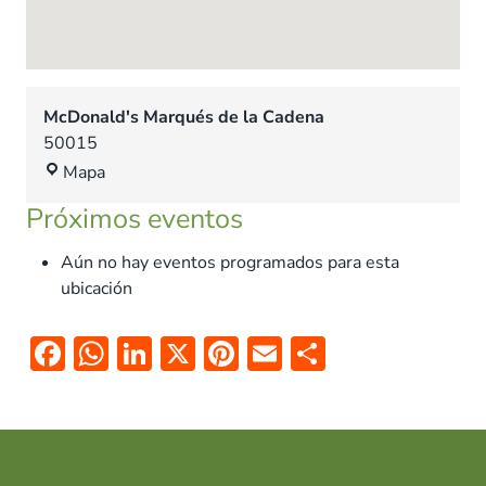
McDonald's Marqués de la Cadena
50015
M
Mapa
c
Próximos eventos
D
o
Aún no hay eventos programados para esta
n
ubicación
a
l
F
W
Li
X
Pi
E
C
d
ac
h
n
nt
m
o
'
s
e
at
k
er
ai
m
M
b
s
e
es
l
p
a
r