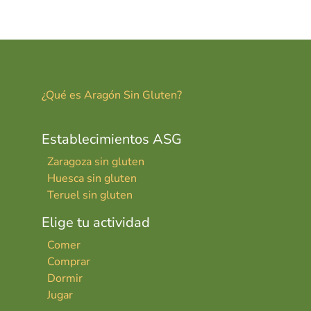
er
ai
m
es
l
p
t
ar
tir
¿Qué es Aragón Sin Gluten?
Establecimientos ASG
Zaragoza sin gluten
Huesca sin gluten
Teruel sin gluten
Elige tu actividad
Comer
Comprar
Dormir
Jugar