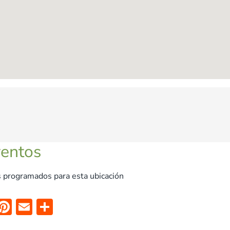
ventos
 programados para esta ubicación
X
Pi
E
C
nt
m
o