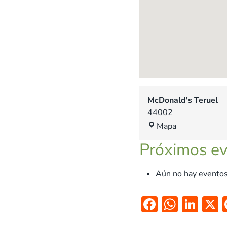
McDonald's Teruel
44002
M
Mapa
c
Próximos e
D
o
n
Aún no hay eventos
a
l
F
W
Li
d
ac
h
n
'