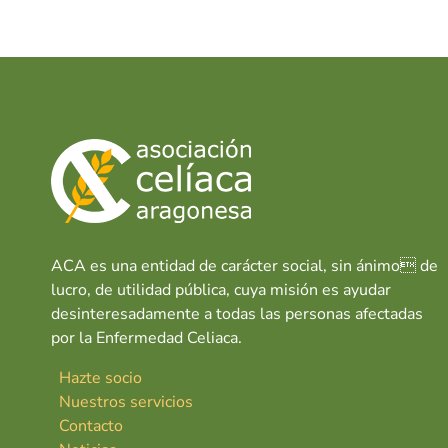
e
at
k
s
T
b
s
e
e
o
A
dI
r
o
p
n
u
e
k
p
l
ACA es una entidad de carácter social, sin ánimo de
lucro, de utilidad pública, cuya misión es ayudar
desinteresadamente a todas las personas afectadas
por la Enfermedad Celiaca.
Hazte socio
Nuestros servicios
Contacto