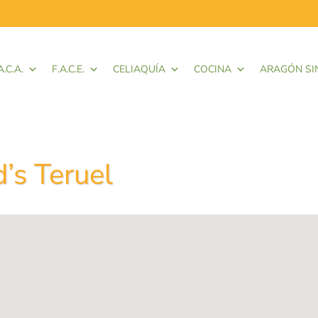
A.C.A.
F.A.C.E.
CELIAQUÍA
COCINA
ARAGÓN SI
’s Teruel