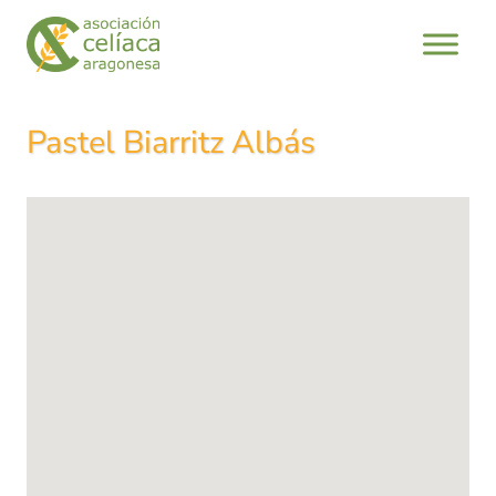
Saltar
al
contenido
Pastel Biarritz Albás