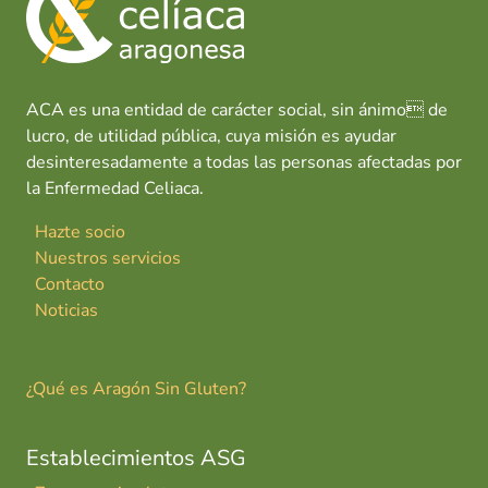
o
p
n
tir
A
k
p
l
b
á
ACA es una entidad de carácter social, sin ánimo de
s
lucro, de utilidad pública, cuya misión es ayudar
desinteresadamente a todas las personas afectadas por
la Enfermedad Celiaca.
Hazte socio
Nuestros servicios
Contacto
Noticias
¿Qué es Aragón Sin Gluten?
Establecimientos ASG