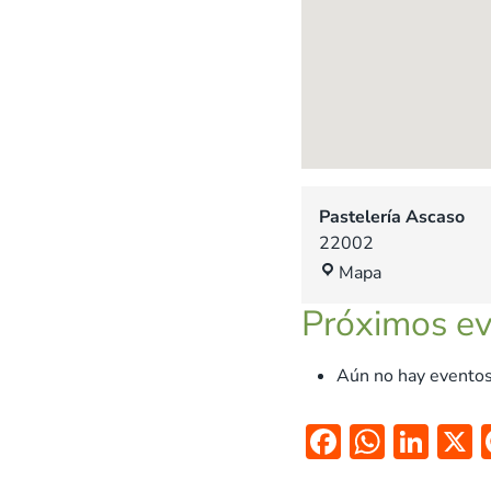
Pastelería Ascaso
22002
P
Mapa
a
Próximos e
s
t
e
Aún no hay eventos
l
e
F
W
Li
r
ac
h
n
í