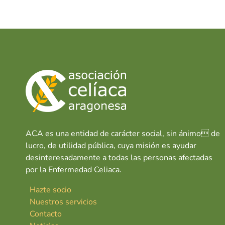
e
at
k
a
A
b
s
e
s
o
A
dI
c
o
p
n
a
s
k
p
o
ACA es una entidad de carácter social, sin ánimo de
lucro, de utilidad pública, cuya misión es ayudar
desinteresadamente a todas las personas afectadas
por la Enfermedad Celiaca.
Hazte socio
Nuestros servicios
Contacto