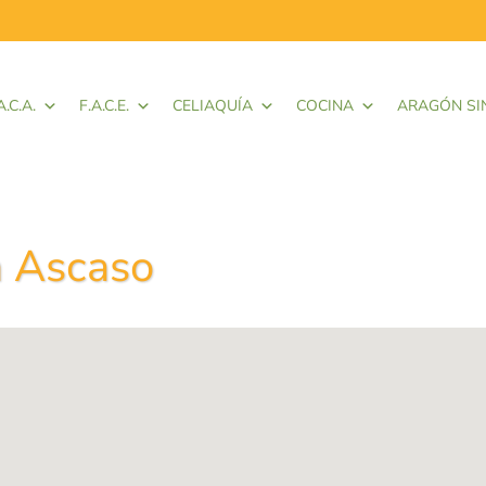
A.C.A.
F.A.C.E.
CELIAQUÍA
COCINA
ARAGÓN SI
a Ascaso