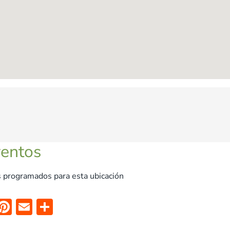
ventos
 programados para esta ubicación
X
Pi
E
C
nt
m
o