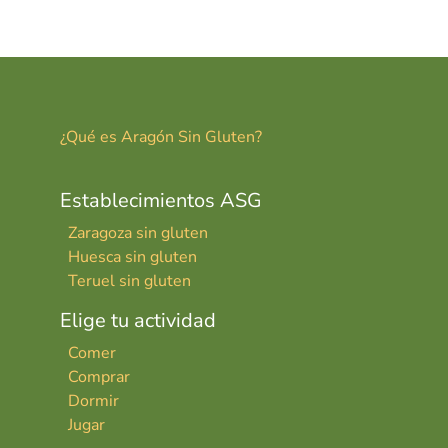
er
ai
m
es
l
p
t
ar
tir
¿Qué es Aragón Sin Gluten?
Establecimientos ASG
Zaragoza sin gluten
Huesca sin gluten
Teruel sin gluten
Elige tu actividad
Comer
Comprar
Dormir
Jugar