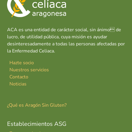
o
p
n
tir
k
p
ACA es una entidad de carácter social, sin ánimo de
lucro, de utilidad pública, cuya misión es ayudar
desinteresadamente a todas las personas afectadas por
la Enfermedad Celiaca.
Hazte socio
Nuestros servicios
Contacto
Noticias
¿Qué es Aragón Sin Gluten?
Establecimientos ASG