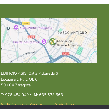
EDIFICIO ASÍS. Calle Albareda 6
Escalera 1 Pl. 1 Of. 6
50.004 Zaragoza.
T: 976 484 949 M: 635 638 563
Sede Zaragoza
·
Sede Huesca
·
Sede Teruel