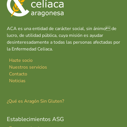
o
p
n
tir
o
k
p
y
o
s
ACA es una entidad de carácter social, sin ánimo de
a
lucro, de utilidad pública, cuya misión es ayudar
desinteresadamente a todas las personas afectadas por
la Enfermedad Celiaca.
Hazte socio
Nuestros servicios
Contacto
Noticias
¿Qué es Aragón Sin Gluten?
Establecimientos ASG