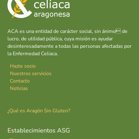
o
p
n
tir
a
k
p
l
i
t
ACA es una entidad de carácter social, sin ánimo de
a
lucro, de utilidad pública, cuya misión es ayudar
desinteresadamente a todas las personas afectadas por
la Enfermedad Celiaca.
Hazte socio
Nuestros servicios
Contacto
Noticias
¿Qué es Aragón Sin Gluten?
Establecimientos ASG