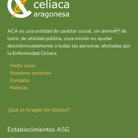
o
p
n
tir
i
k
p
u
m
ACA es una entidad de carácter social, sin ánimo de
lucro, de utilidad pública, cuya misión es ayudar
desinteresadamente a todas las personas afectadas por
la Enfermedad Celiaca.
Hazte socio
Nuestros servicios
Contacto
Noticias
¿Qué es Aragón Sin Gluten?
Establecimientos ASG