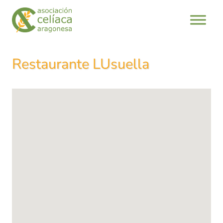
Saltar
al
contenido
Restaurante LUsuella