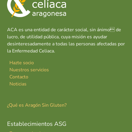
o
p
n
tir
u
k
p
e
l
l
ACA es una entidad de carácter social, sin ánimo de
a
lucro, de utilidad pública, cuya misión es ayudar
desinteresadamente a todas las personas afectadas por
la Enfermedad Celiaca.
Hazte socio
Nuestros servicios
Contacto
Noticias
¿Qué es Aragón Sin Gluten?
Establecimientos ASG