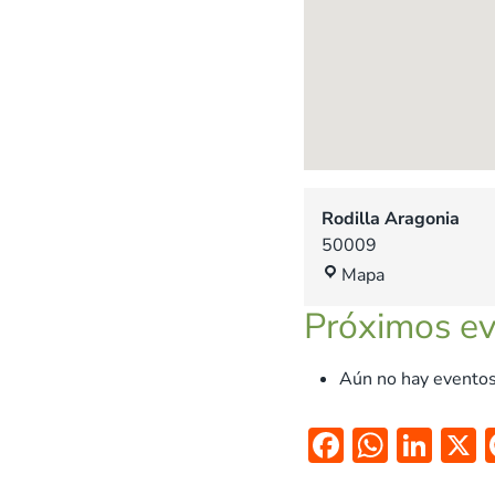
Rodilla Aragonia
50009
R
Mapa
o
Próximos e
d
i
l
Aún no hay eventos
l
a
F
W
Li
A
ac
h
n
r