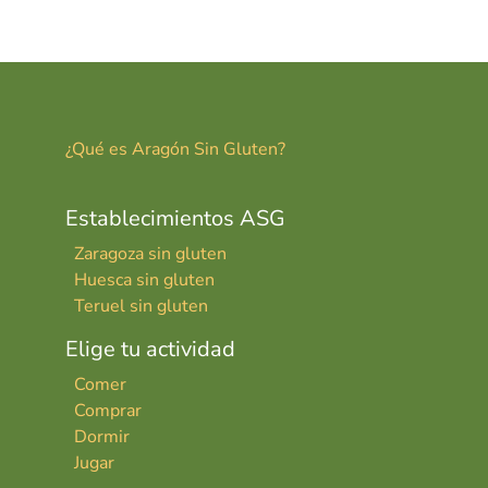
er
ai
m
es
l
p
t
ar
tir
¿Qué es Aragón Sin Gluten?
Establecimientos ASG
Zaragoza sin gluten
Huesca sin gluten
Teruel sin gluten
Elige tu actividad
Comer
Comprar
Dormir
Jugar