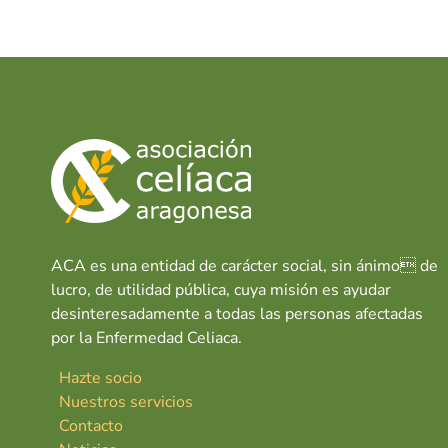
e
at
k
a
g
b
s
e
o
o
A
dI
n
o
p
n
i
a
k
p
ACA es una entidad de carácter social, sin ánimo de
lucro, de utilidad pública, cuya misión es ayudar
desinteresadamente a todas las personas afectadas
por la Enfermedad Celiaca.
Hazte socio
Nuestros servicios
Contacto