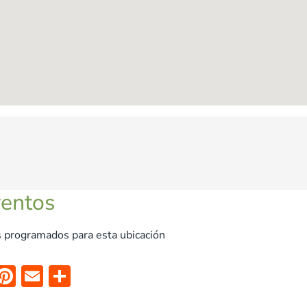
ventos
 programados para esta ubicación
X
Pi
E
C
nt
m
o