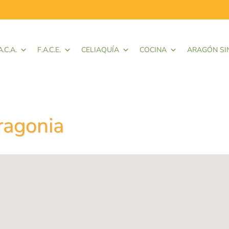
A.C.A.
F.A.C.E.
CELIAQUÍA
COCINA
ARAGÓN SI
ragonia