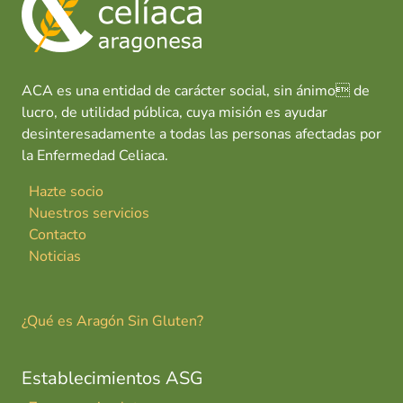
o
p
n
tir
r
k
p
a
g
o
ACA es una entidad de carácter social, sin ánimo de
z
lucro, de utilidad pública, cuya misión es ayudar
a
desinteresadamente a todas las personas afectadas por
la Enfermedad Celiaca.
Hazte socio
Nuestros servicios
Contacto
Noticias
¿Qué es Aragón Sin Gluten?
Establecimientos ASG