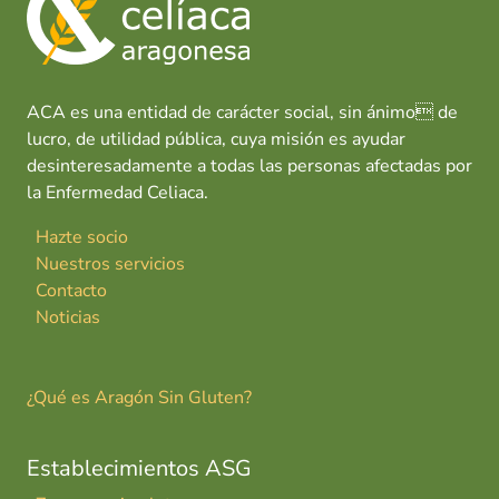
o
p
n
tir
i
k
p
l
a
r
ACA es una entidad de carácter social, sin ánimo de
lucro, de utilidad pública, cuya misión es ayudar
desinteresadamente a todas las personas afectadas por
la Enfermedad Celiaca.
Hazte socio
Nuestros servicios
Contacto
Noticias
¿Qué es Aragón Sin Gluten?
Establecimientos ASG