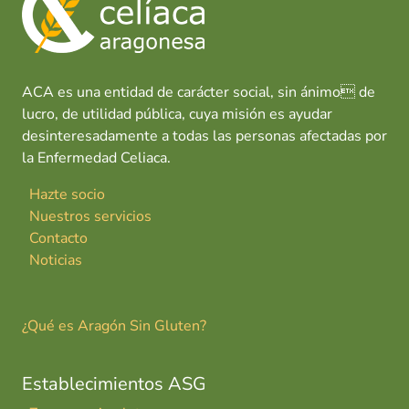
o
p
n
tir
t
k
p
ACA es una entidad de carácter social, sin ánimo de
lucro, de utilidad pública, cuya misión es ayudar
desinteresadamente a todas las personas afectadas por
la Enfermedad Celiaca.
Hazte socio
Nuestros servicios
Contacto
Noticias
¿Qué es Aragón Sin Gluten?
Establecimientos ASG