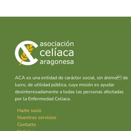
e
at
k
o
V
b
s
e
e
o
A
dI
n
o
p
n
e
c
k
p
i
a
ACA es una entidad de carácter social, sin ánimo de
lucro, de utilidad pública, cuya misión es ayudar
desinteresadamente a todas las personas afectadas
por la Enfermedad Celiaca.
Hazte socio
Nuestros servicios
Contacto