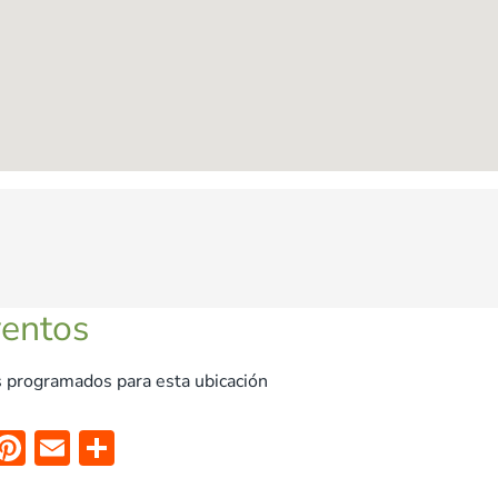
ventos
 programados para esta ubicación
X
Pi
E
C
nt
m
o