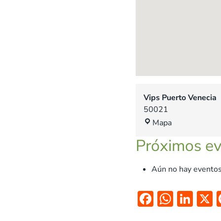
Vips Puerto Venecia
50021
V
Mapa
i
Próximos e
p
s
P
Aún no hay eventos
u
e
F
W
Li
r
ac
h
n
t