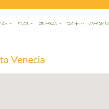
A.C.A.
F.A.C.E.
CELIAQUÍA
COCINA
ARAGÓN SI
to Venecia