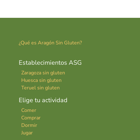
er
ai
m
es
l
p
t
ar
tir
¿Qué es Aragón Sin Gluten?
Establecimientos ASG
Zaragoza sin gluten
Huesca sin gluten
Teruel sin gluten
Elige tu actividad
Comer
Comprar
Dormir
Jugar