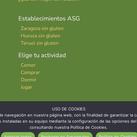
Establecimientos ASG
Zaragoza sin gluten
Huesca sin gluten
Teruel sin gluten
Elige tu actividad
Comer
Comprar
Dormir
Jugar
USO DE COOKIES
e navegación en nuestra página web, con la finalidad de garantizar la ca
ies instaladas en su equipo mediante la configuración de las opciones 
consultando nuestra Política de Cookies.
INICIO
CONTACTO
AVISO LE
Aceptar todas
Rechazar no funcionales
Política de Cookies