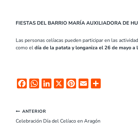
FIESTAS DEL BARRIO MARÍA AUXILIADORA DE H
Las personas celíacas pueden participar en las activida
como el
día de la patata y longaniza el
26 de mayo a 
F
W
Li
X
Pi
E
C
ac
h
n
nt
m
o
e
at
k
er
ai
m
Navegación
b
s
e
es
l
p
ANTERIOR
o
A
dI
t
ar
Celebración Día del Celíaco en Aragón
de
o
p
n
tir
entradas