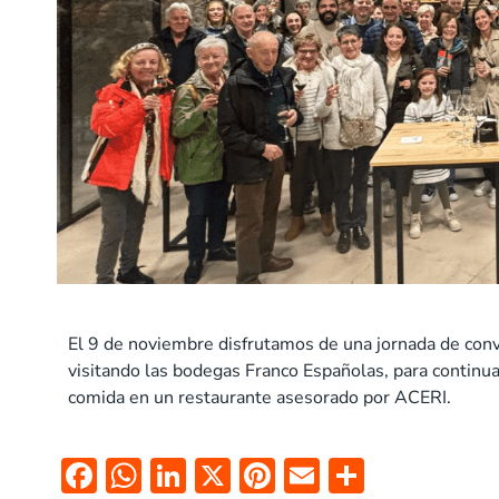
El 9 de noviembre disfrutamos de una jornada de convi
visitando las bodegas Franco Españolas, para continuar
comida en un restaurante asesorado por ACERI.
F
W
Li
X
Pi
E
C