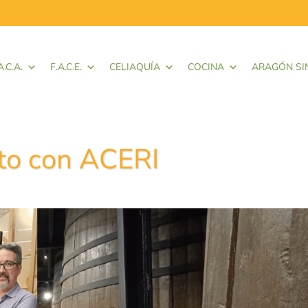
A.C.A.
F.A.C.E.
CELIAQUÍA
COCINA
ARAGÓN SI
to con ACERI