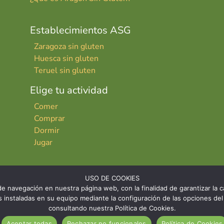
Establecimientos ASG
Zaragoza sin gluten
Huesca sin gluten
Teruel sin gluten
Elige tu actividad
Comer
Comprar
Dormir
Jugar
USO DE COOKIES
e navegación en nuestra página web, con la finalidad de garantizar la ca
ies instaladas en su equipo mediante la configuración de las opciones 
consultando nuestra Política de Cookies.
INICIO
CONTACTO
AVISO LE
Aceptar todas
Rechazar no funcionales
Política de Cookies