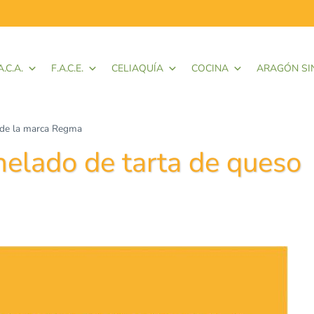
A.C.A.
F.A.C.E.
CELIAQUÍA
COCINA
ARAGÓN SI
o de la marca Regma
helado de tarta de queso