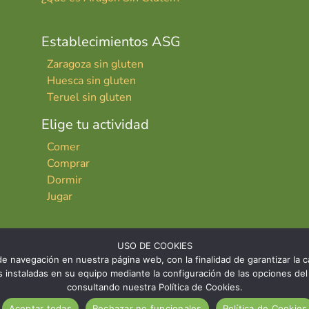
Establecimientos ASG
Zaragoza sin gluten
Huesca sin gluten
Teruel sin gluten
Elige tu actividad
Comer
Comprar
Dormir
Jugar
USO DE COOKIES
e navegación en nuestra página web, con la finalidad de garantizar la ca
ies instaladas en su equipo mediante la configuración de las opciones 
consultando nuestra Política de Cookies.
INICIO
CONTACTO
AVISO LE
Aceptar todas
Rechazar no funcionales
Política de Cookies