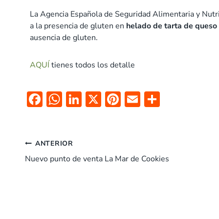
La Agencia Española de Seguridad Alimentaria y Nutri
a la presencia de gluten en
helado de tarta de ques
ausencia de gluten.
AQUÍ
tienes todos los detalle
F
W
Li
X
Pi
E
C
ac
h
n
nt
m
o
e
at
k
er
ai
m
b
s
e
es
l
p
ANTERIOR
o
A
dI
t
ar
Nuevo punto de venta La Mar de Cookies
o
p
n
tir
k
p