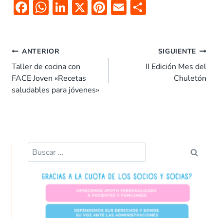
F
W
Li
X
Pi
E
C
ac
h
n
nt
m
o
e
at
k
er
ai
m
b
s
e
es
l
p
ANTERIOR
SIGUIENTE
o
A
dI
t
ar
Taller de cocina con
II Edición Mes del
FACE Joven «Recetas
Chuletón
o
p
n
tir
saludables para jóvenes»
k
p