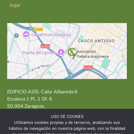
Jugar
EDIFICIO ASÍS. Calle Albareda 6
Escalera 1 Pl. 1 Of. 6
50.004 Zaragoza.
USO DE COOKIES
T: 976 484 949 M: 635 638 563
Utilizamos cookies propias y de terceros, analizando sus
hábitos de navegación en nuestra página web, con la finalidad
Sede Zaragoza
·
Sede Huesca
·
Sede Teruel