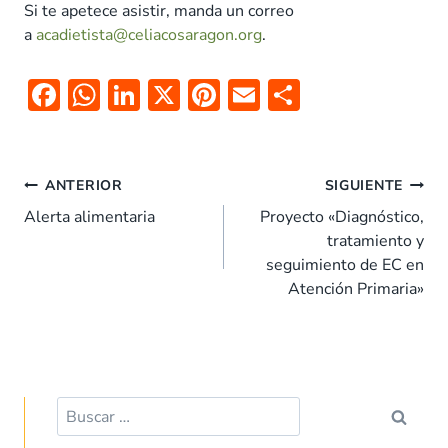
Si te apetece asistir, manda un correo
a
acadietista@celiacosaragon.
org
.
F
W
Li
X
Pi
E
C
ac
h
n
nt
m
o
e
at
k
er
ai
m
Navegación
b
s
e
es
l
p
ANTERIOR
SIGUIENTE
de
o
A
dI
t
ar
Alerta alimentaria
Proyecto «Diagnóstico,
entradas
tratamiento y
o
p
n
tir
seguimiento de EC en
k
p
Atención Primaria»
Buscar: