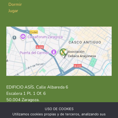
Dormir
Jugar
EDIFICIO ASÍS. Calle Albareda 6
Escalera 1 Pl. 1 Of. 6
50.004 Zaragoza.
USO DE COOKIES
T: 976 484 949 M: 635 638 563
Utilizamos cookies propias y de terceros, analizando sus