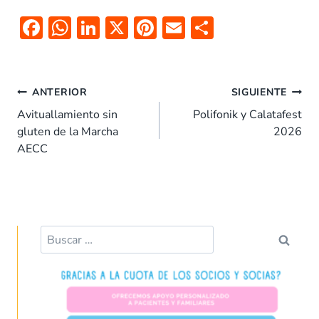
F
W
Li
X
Pi
E
C
ac
h
n
nt
m
o
e
at
k
er
ai
m
Navegación
b
s
e
es
l
p
ANTERIOR
SIGUIENTE
de
o
A
dI
t
ar
Avituallamiento sin
Polifonik y Calatafest
entradas
gluten de la Marcha
2026
o
p
n
tir
AECC
k
p
Buscar: