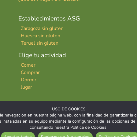
Establecimientos ASG
Zaragoza sin gluten
Huesca sin gluten
Teruel sin gluten
Elige tu actividad
Comer
Comprar
Dormir
Jugar
USO DE COOKIES
e navegación en nuestra página web, con la finalidad de garantizar la ca
ies instaladas en su equipo mediante la configuración de las opciones 
consultando nuestra Política de Cookies.
INICIO
CONTACTO
AVISO LE
Aceptar todas
Rechazar no funcionales
Política de Cookies