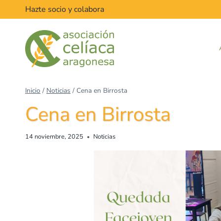
Saltar
Hazte socio y colabora
al
contenido
Inicio
/
Noticias
/
Cena en Birrosta
Cena en Birrosta
14 noviembre, 2025
Noticias