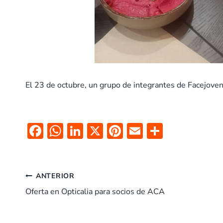
El 23 de octubre, un grupo de integrantes de Facejove
F
W
Li
X
Pi
E
C
ac
h
n
nt
m
o
e
at
k
er
ai
m
Navegación
b
s
e
es
l
p
ANTERIOR
o
A
dI
t
ar
Oferta en Opticalia para socios de ACA
de
o
p
n
tir
entradas