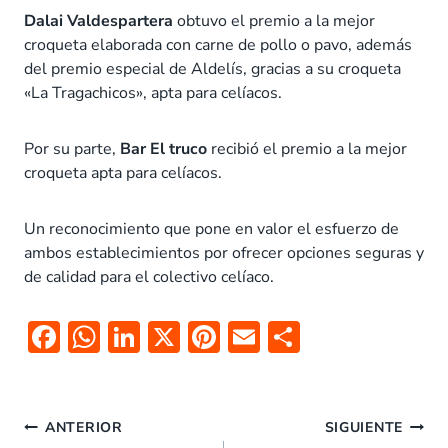
Dalai Valdespartera
obtuvo el premio a la mejor
croqueta elaborada con carne de pollo o pavo, además
del premio especial de Aldelís, gracias a su croqueta
«La Tragachicos», apta para celíacos.
Por su parte,
Bar El truco
recibió el premio a la mejor
croqueta apta para celíacos.
Un reconocimiento que pone en valor el esfuerzo de
ambos establecimientos por ofrecer opciones seguras y
de calidad para el colectivo celíaco.
F
W
Li
X
Pi
E
C
ac
h
n
nt
m
o
e
at
k
er
ai
m
Navegación
b
s
e
es
l
p
ANTERIOR
SIGUIENTE