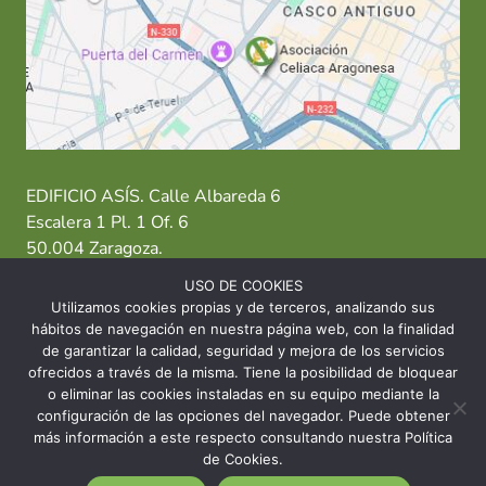
EDIFICIO ASÍS. Calle Albareda 6
Escalera 1 Pl. 1 Of. 6
50.004 Zaragoza.
USO DE COOKIES
T: 976 484 949 M: 635 638 563
Utilizamos cookies propias y de terceros, analizando sus
hábitos de navegación en nuestra página web, con la finalidad
Sede Zaragoza
·
Sede Huesca
·
Sede Teruel
de garantizar la calidad, seguridad y mejora de los servicios
ofrecidos a través de la misma. Tiene la posibilidad de bloquear
o eliminar las cookies instaladas en su equipo mediante la
configuración de las opciones del navegador. Puede obtener
más información a este respecto consultando nuestra Política
© 2026 Asociación Celíaca Aragonesa
de Cookies.