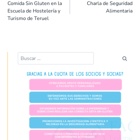
de
o
A
dI
t
ar
Comida Sin Gluten en la
Charla de Seguridad
entradas
Escuela de Hostelería y
Alimentaria
o
p
n
tir
Turismo de Teruel
k
p
Buscar: