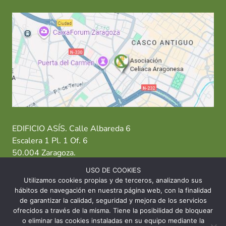
EDIFICIO ASÍS. Calle Albareda 6
Escalera 1 Pl. 1 Of. 6
50.004 Zaragoza.
USO DE COOKIES
T: 976 484 949 M: 635 638 563
Utilizamos cookies propias y de terceros, analizando sus
hábitos de navegación en nuestra página web, con la finalidad
Sede Zaragoza
·
Sede Huesca
·
Sede Teruel
de garantizar la calidad, seguridad y mejora de los servicios
ofrecidos a través de la misma. Tiene la posibilidad de bloquear
o eliminar las cookies instaladas en su equipo mediante la