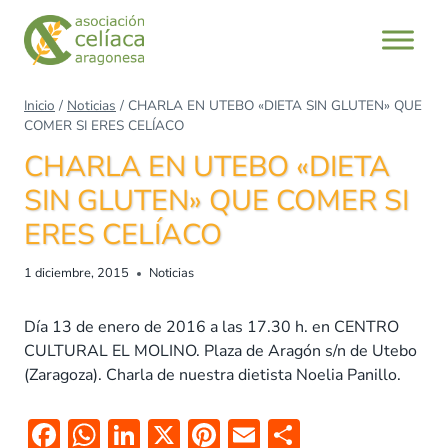
Saltar
al
contenido
Inicio
/
Noticias
/
CHARLA EN UTEBO «DIETA SIN GLUTEN» QUE
COMER SI ERES CELÍACO
CHARLA EN UTEBO «DIETA
SIN GLUTEN» QUE COMER SI
ERES CELÍACO
1 diciembre, 2015
Noticias
Día 13 de enero de 2016 a las 17.30 h. en CENTRO
CULTURAL EL MOLINO. Plaza de Aragón s/n de Utebo
(Zaragoza). Charla de nuestra dietista Noelia Panillo.
F
W
Li
X
Pi
E
C