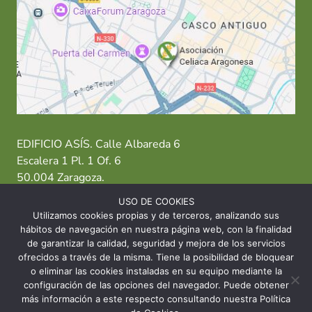
EDIFICIO ASÍS. Calle Albareda 6
Escalera 1 Pl. 1 Of. 6
50.004 Zaragoza.
USO DE COOKIES
T: 976 484 949 M: 635 638 563
Utilizamos cookies propias y de terceros, analizando sus
hábitos de navegación en nuestra página web, con la finalidad
Sede Zaragoza
·
Sede Huesca
·
Sede Teruel
de garantizar la calidad, seguridad y mejora de los servicios
ofrecidos a través de la misma. Tiene la posibilidad de bloquear
o eliminar las cookies instaladas en su equipo mediante la
configuración de las opciones del navegador. Puede obtener
más información a este respecto consultando nuestra Política