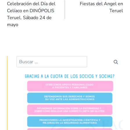
de
o
A
dI
t
ar
Celebración del Día del
Fiestas del Angel en
entradas
Celíaco en DINÓPOLIS
Teruel
o
p
n
tir
Teruel. Sábado 24 de
k
p
mayo
Buscar: