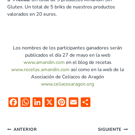
Gluten. Un total de 5 briks de nuestros productos
valorados en 20 euros.
Los nombres de los participantes ganadores serán
publicados el día 27 de mayo en la web
www.amandin.com
en el blog de recetas
www.recetas.amandin.com
así como en la web de la
Asociación de Celíacos de Aragón
www.celiacosaragon.org
F
W
Li
X
Pi
E
C
ac
h
n
nt
m
o
e
at
k
er
ai
m
Navegación
b
s
e
es
l
p
ANTERIOR
SIGUIENTE