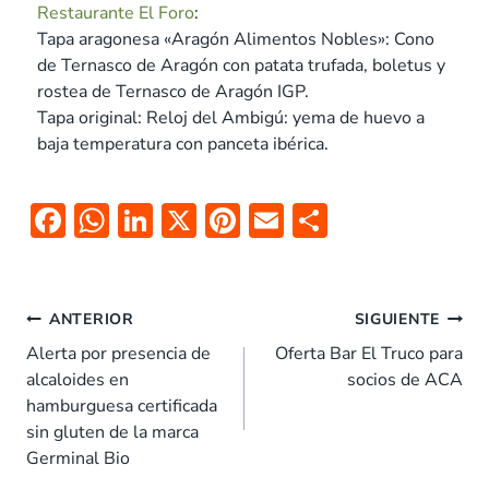
Restaurante El Foro
:
Tapa aragonesa «Aragón Alimentos Nobles»: Cono
de Ternasco de Aragón con patata trufada, boletus y
rostea de Ternasco de Aragón IGP.
Tapa original: Reloj del Ambigú: yema de huevo a
baja temperatura con panceta ibérica.
F
W
Li
X
Pi
E
C
ac
h
n
nt
m
o
e
at
k
er
ai
m
b
s
e
es
l
p
ANTERIOR
SIGUIENTE
o
A
dI
t
ar
Alerta por presencia de
Oferta Bar El Truco para
alcaloides en
socios de ACA
o
p
n
tir
hamburguesa certificada
k
p
sin gluten de la marca
Germinal Bio